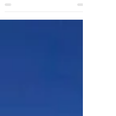
condomínio reservado, este apartamento é a
escolha perfeita. Localizado no desejado bairro
Corais do Arraial, ele oferece a combinação
ideal de tranquilidade, conforto e excelente
localização. Dormitórios: 2 excelentes quartos,
sendo 1 suíte ambos com ar condicionado Área
Social: Salas de estar e de jantar integradas.
Cozinha Planejada: Moderna, funcional e
completamente equipada para o s