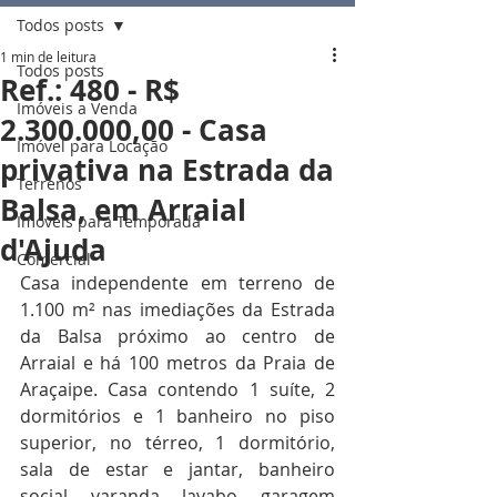
Todos posts
1 min de leitura
Todos posts
Ref.: 480 - R$
Imóveis a Venda
2.300.000,00 - Casa
Imóvel para Locação
privativa na Estrada da
Terrenos
Balsa, em Arraial
Imóveis para Temporada
d'Ajuda
Comercial
Casa independente em terreno de 
1.100 m² nas imediações da Estrada 
da Balsa próximo ao centro de 
Arraial e há 100 metros da Praia de 
Araçaipe. Casa contendo 1 suíte, 2 
dormitórios e 1 banheiro no piso 
superior, no térreo, 1 dormitório, 
sala de estar e jantar, banheiro 
social, varanda, lavabo, garagem 