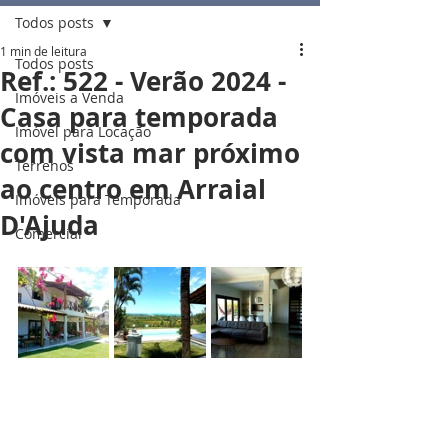
Todos posts
1 min de leitura
Todos posts
Ref.: 522 - Verão 2024 -
Imóveis a Venda
Casa para temporada
Imóvel para Locação
com vista mar próximo
Terrenos
ao centro em Arraial
Imóveis para Temporada
D'Ajuda
Comercial