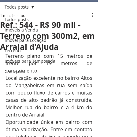
Todos posts
1 min de leitura
Todos posts
Ref.: 544 - R$ 90 mil -
Imóveis a Venda
Terreno com 300m2, em
Imóvel para Locação
Arraial d'Ajuda
Terrenos
Terreno plano com 15 metros de 
Imóveis para Temporada
frente por 19 metros de 
comprimento.
Comercial
Localização excelente no bairro Altos 
do Mangabeiras em rua sem saída 
com pouco fluxo de carros e muitas 
casas de alto padrão já construída. 
Melhor rua do bairro e a 4 km do 
centro de Arraial.
Oportunidade única em bairro com 
ótima valorização. Entre em contato 
nos telefones abaixo e agende uma 