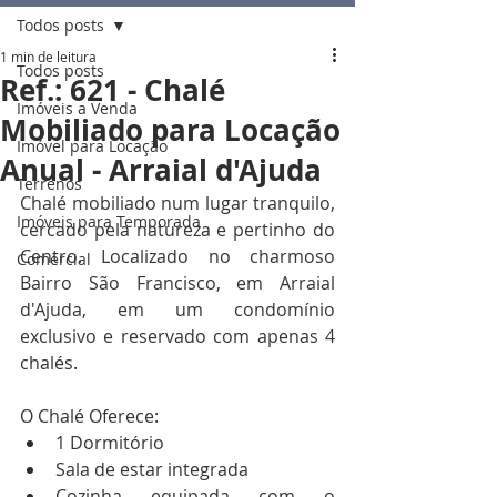
Todos posts
1 min de leitura
Todos posts
Ref.: 621 - Chalé
Imóveis a Venda
Mobiliado para Locação
Imóvel para Locação
Anual - Arraial d'Ajuda
Terrenos
Chalé mobiliado num lugar tranquilo, 
Imóveis para Temporada
cercado pela natureza e pertinho do 
Centro. Localizado no charmoso 
Comercial
Bairro São Francisco, em Arraial 
d'Ajuda, em um condomínio 
exclusivo e reservado com apenas 4 
chalés.
O Chalé Oferece:
1 Dormitório
Sala de estar integrada
Cozinha equipada com o 