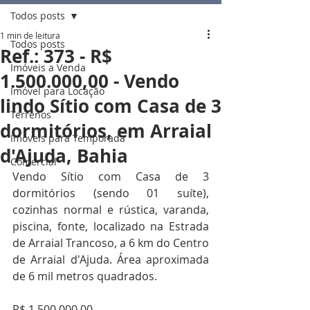
Todos posts
1 min de leitura
Todos posts
Ref.: 373 - R$
Imóveis a Venda
1.500.000,00 - Vendo
Imóvel para Locação
lindo Sítio com Casa de 3
Terrenos
dormitórios, em Arraial
Imóveis para Temporada
d'Ajuda, Bahia
Comercial
Vendo Sítio com Casa de 3 
dormitórios (sendo 01 suíte), 
cozinhas normal e rústica, varanda, 
piscina, fonte, localizado na Estrada 
de Arraial Trancoso, a 6 km do Centro 
de Arraial d'Ajuda. Área aproximada 
de 6 mil metros quadrados.
R$ 1.500.000,00